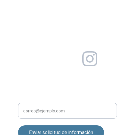
Mantenimiento y automatización de alta 
calidad.
INNOVACIÓN
servicioalcliente@mtscorp.in
+57 300 472 6413
CALIDAD
Ingrese su correo electrónico
Enviar solicitud de información